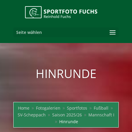
Seite wählen
HINRUNDE
Home
Fotogalerien
Sportfotos
Fußball
9
9
9
9
SV-Scheppach
Saison 2025/26
Mannschaft I
9
9
Hinrunde
9