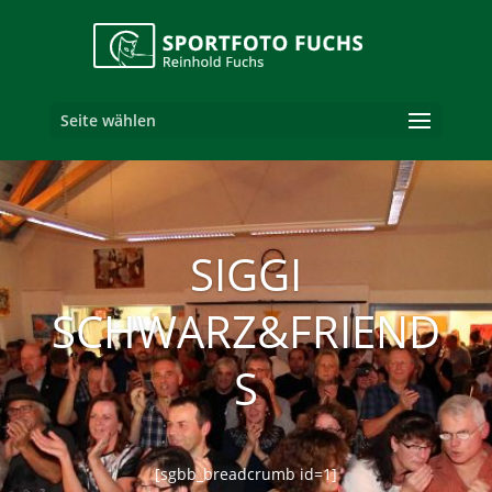
Seite wählen
SIGGI
SCHWARZ&FRIEND
S
[sgbb_breadcrumb id=1]