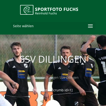
Seite wählen
SSV DILLINGEN
SV Scheppach gegen SSV Dillingen
[sgbb_breadcrumb id=1]