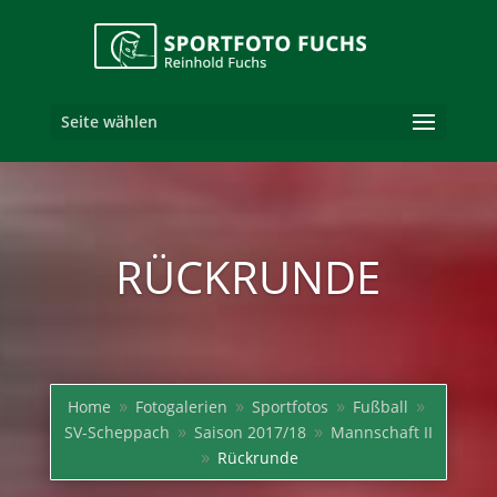
Seite wählen
RÜCKRUNDE
Home
Fotogalerien
Sportfotos
Fußball
9
9
9
9
SV-Scheppach
Saison 2017/18
Mannschaft II
9
9
Rückrunde
9