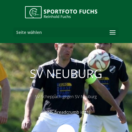
Seite wählen
SV NEUBURG
SV Scheppach gegen SV Neuburg
[sgbb_breadcrumb id=1]