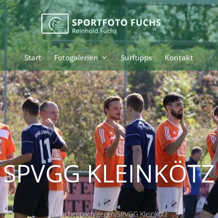
Start
Fotogalerien
Surftipps
Kontakt
SPVGG KLEINKÖTZ
SV Scheppach gegen SPVGG Kleinkötz