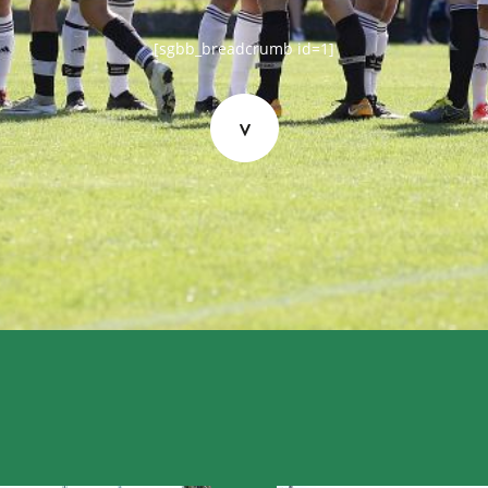
[sgbb_breadcrumb id=1]