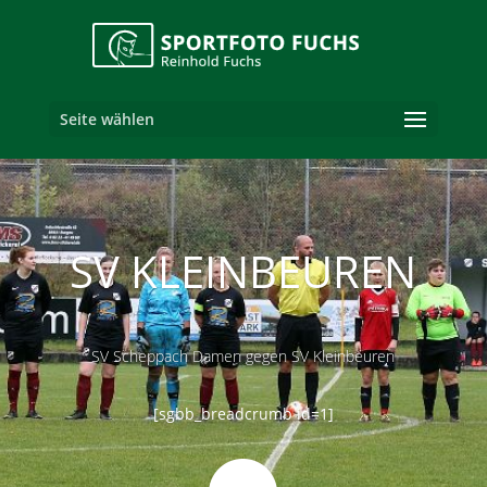
Seite wählen
SV KLEINBEUREN
SV Scheppach Damen gegen SV Kleinbeuren
[sgbb_breadcrumb id=1]