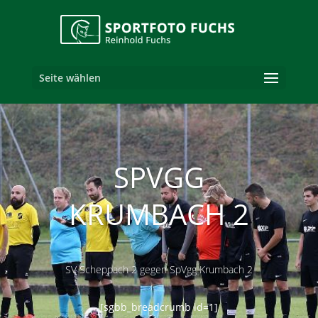
Seite wählen
SPVGG
KRUMBACH 2
SV Scheppach 2 gegen SpVgg Krumbach 2
[sgbb_breadcrumb id=1]