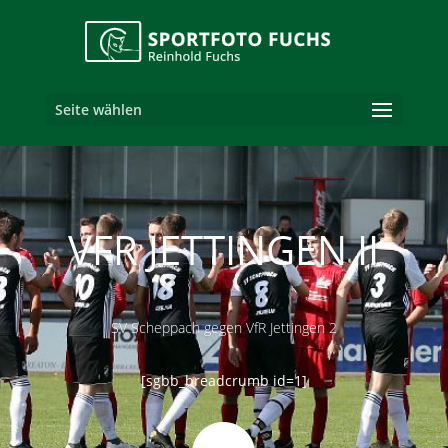
Seite wählen
VFR JETTINGEN II
SV Scheppach gegen VfR Jettingen 2
[sgbb_breadcrumb id=1]