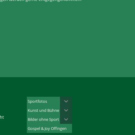
Sportfotos
Kunst und Bühne
ht
Bilder ohne Sport
Gospel & Joy Offingen