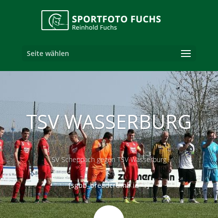
Seite wählen
TSV WASSERBURG
SV Scheppach gegen TSV Wasserburg
[sgbb_breadcrumb id=1]