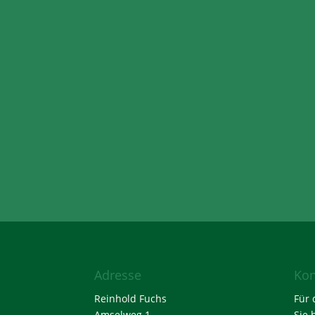
Adresse
Kon
Reinhold Fuchs
Für 
Amselweg 1
Sie 