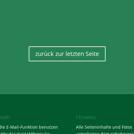
zurück zur letzten Seite
takt
Hinweis
die E-Mail-Funktion benutzen
Alle Seiteninhalte und Fotos
bitte das
Kontaktformular
.
unterliegen dem Urheberrec