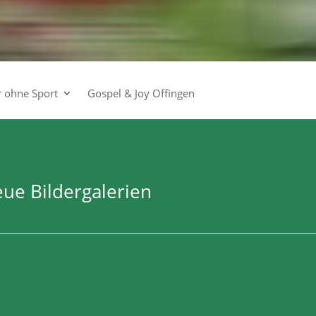
r ohne Sport
Gospel & Joy Offingen
ue Bildergalerien