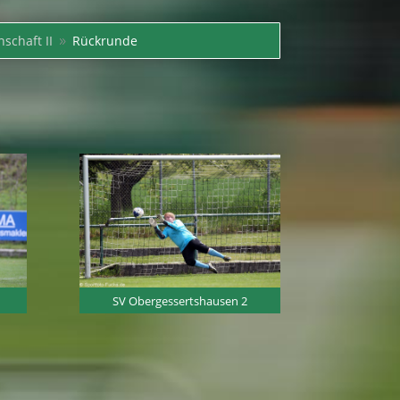
schaft II
Rückrunde
9
SV Obergessertshausen 2