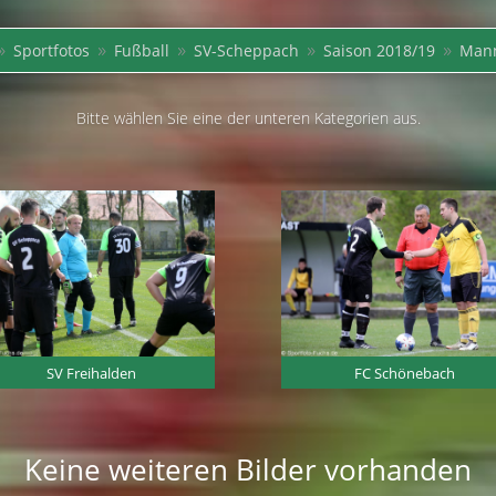
Sportfotos
Fußball
SV-Scheppach
Saison 2018/19
Mann
9
9
9
9
9
Bitte wählen Sie eine der unteren Kategorien aus.
SV Freihalden
FC Schönebach
Keine weiteren Bilder vorhanden