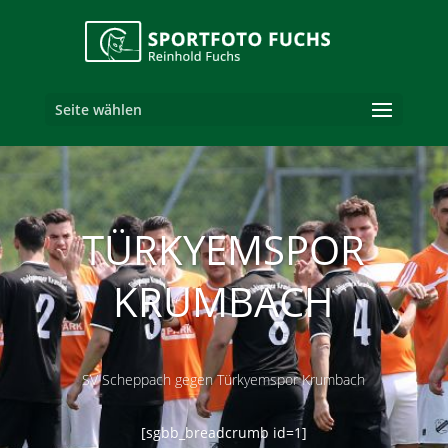
Seite wählen
TÜRKYEMSPOR
KRUMBACH
SV Scheppach gegen Türkyemspor Krumbach
[sgbb_breadcrumb id=1]